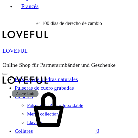
Francés
✅ 100 días de derecho de cambio
LOVEFUL
Online Shop für Partnerarmbänder und Geschenke
Pulseras de piedras naturales
Pulseras de cuero grabadas
Carrito
Ausverkauft
Pulseras
Pulseras de Acero Inoxidable
Men’s collection
Llavero
0
Collares