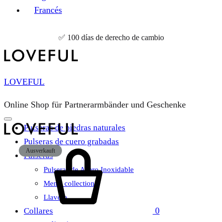
Francés
✅ 100 días de derecho de cambio
LOVEFUL
Online Shop für Partnerarmbänder und Geschenke
Pulseras de piedras naturales
Pulseras de cuero grabadas
Carrito
Ausverkauft
Pulseras
Pulseras de Acero Inoxidable
Men’s collection
Llavero
0
Collares