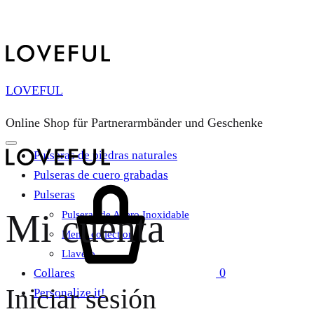
LOVEFUL
Online Shop für Partnerarmbänder und Geschenke
Pulseras de piedras naturales
Pulseras de cuero grabadas
Carrito
Pulseras
Mi cuenta
Pulseras de Acero Inoxidable
Men’s collection
Llavero
0
Collares
Iniciar sesión
Personalize it!