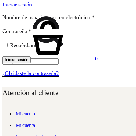
Iniciar sesión
Búsqueda
Obligatorio
Nombre de usuario o correo electrónico
*
Carrito
Obligatorio
Contraseña
*
Recuérdame
0
Iniciar sesión
Menu
¿Olvidaste la contraseña?
Atención al cliente
Mi cuenta
Mi cuenta